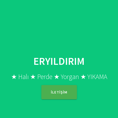
Skip
to
content
ERYILDIRIM
★ Halı ★ Perde ★ Yorgan ★ YIKAMA
İLETIŞIM